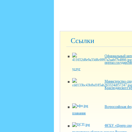
Ссылки
Официальный инте
портал государст
услуг
Министерство спо
Краснодарского к
Всероссийская фе
плавания
ФГБУ «Центр спо