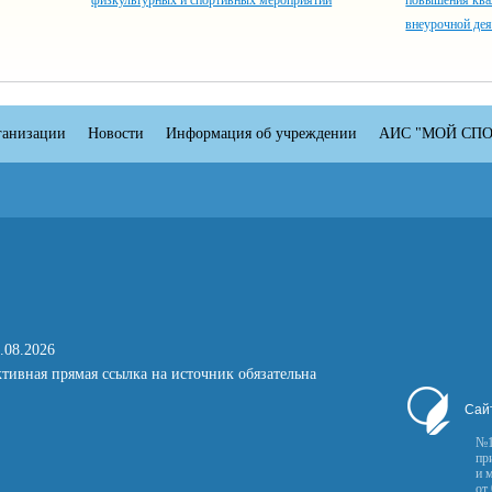
физкультурных и спортивных мероприятий
повышения ква
внеурочной дея
ганизации
Новости
Информация об учреждении
АИС "МОЙ СПО
.08.2026
тивная прямая ссылка на источник обязательна
Сай
№1
пр
и 
от