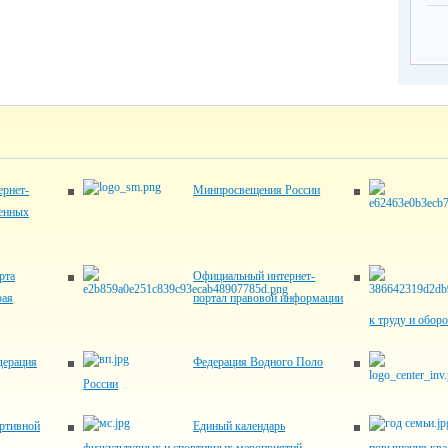
рнет-
Минпросвещения России
венных
рта
Официальный интернет-
рая
портал правовой информации
к труду и обор
дерация
Федерация Водного Поло
России
ртивной
Единый календарь