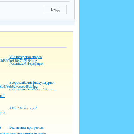
Вход
Министерство спорта
Российской Федерации
Всероссийский физкультурно-
спортивный комплекс "Готов
оне"
АИС "Мой спорт"
Бесплатная программа