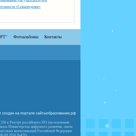
лификации для учителей курса
тельности «Семьеведение»
РТ"
Фотоальбомы
Контакты
т создан на портале сайтыобразованию.рф
556 в Реестре российского ПО (на основании
иказа Министерства цифрового развития, связи
массовых коммуникаций Российской Федерации
 06.09.2016 №426)