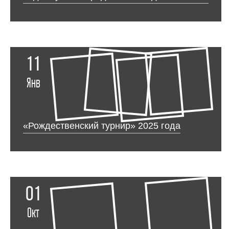
11
Янв
«Рождественский турнир» 2025 года
01
Окт