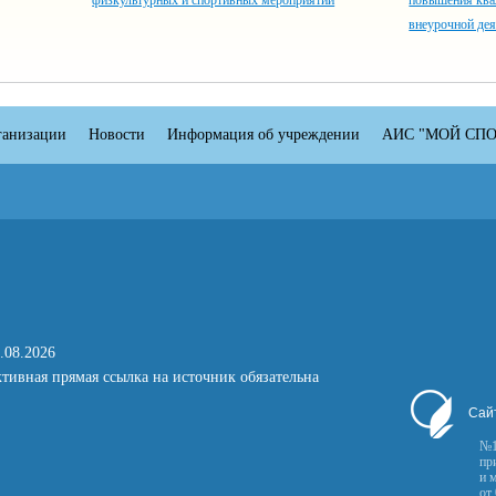
физкультурных и спортивных мероприятий
повышения ква
внеурочной дея
ганизации
Новости
Информация об учреждении
АИС "МОЙ СПО
.08.2026
тивная прямая ссылка на источник обязательна
Сай
№1
пр
и 
от