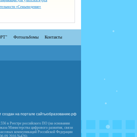
лификации для учителей курса
тельности «Семьеведение»
РТ"
Фотоальбомы
Контакты
т создан на портале сайтыобразованию.рф
556 в Реестре российского ПО (на основании
иказа Министерства цифрового развития, связи
массовых коммуникаций Российской Федерации
 06.09.2016 №426)