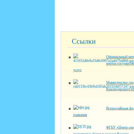
Ссылки
Официальный инте
портал государст
услуг
Министерство спо
Краснодарского к
Всероссийская фе
плавания
ФГБУ «Центр спо