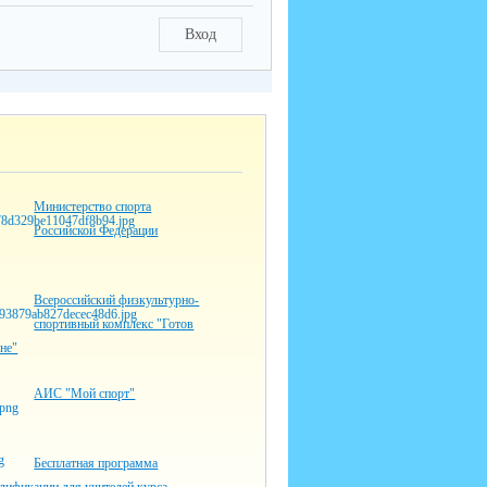
Вход
Министерство спорта
Российской Федерации
Всероссийский физкультурно-
спортивный комплекс "Готов
оне"
АИС "Мой спорт"
Бесплатная программа