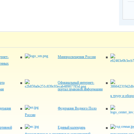
рнет-
Минпросвещения России
венных
рта
Официальный интернет-
рая
портал правовой информации
к труду и обор
дерация
Федерация Водного Поло
России
ртивной
Единый календарь