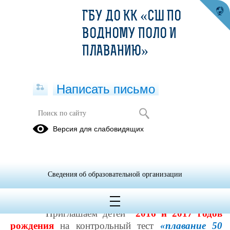
ГБУ ДО КК «СШ ПО
ВОДНОМУ ПОЛО И
ПЛАВАНИЮ»
Написать письмо
Приглашаем детей 2016-2017 г.
Версия для слабовидящих
рождения на тестирование
"контрольный тест плавание "
13.11.2024
Сведения об образовательной организации
ВНИМАНИЕ !!!
Приглашаем детей
2016 и 2017 годов
рождения
на контрольный тест
«плавание 50