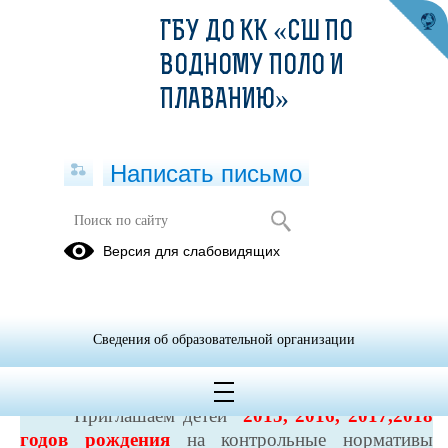
ГБУ ДО КК «СШ ПО
ВОДНОМУ ПОЛО И
ПЛАВАНИЮ»
Написать письмо
график тестирования для детей
Версия для слабовидящих
2015-2018 г.р программа физической
подготовки по плаванию
03.12.2024
Сведения об образовательной организации
ВНИМАНИЕ !!!
Приглашаем детей
2015, 2016, 2017,2018
годов рождения
на контрольные нормативы