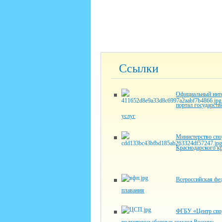
Ссылки
Официальный инте
портал государст
услуг
Министерство спо
Краснодарского к
Всероссийская фе
плавания
ФГБУ «Центр спо