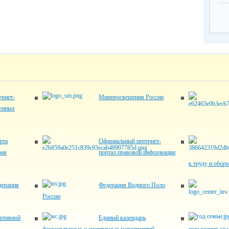
рнет-
Минпросвещения России
венных
рта
Официальный интернет-
рая
портал правовой информации
к труду и обор
дерация
Федерация Водного Поло
России
ртивной
Единый календарь