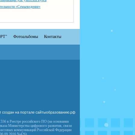
лификации для учителей курса
тельности «Семьеведение»
РТ"
Фотоальбомы
Контакты
т создан на портале сайтыобразованию.рф
556 в Реестре российского ПО (на основании
иказа Министерства цифрового развития, связи
массовых коммуникаций Российской Федерации
 06.09.2016 №426)