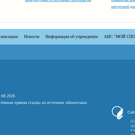
физкультурных и спортивных мероприятий
повышения ква
внеурочной дея
ганизации
Новости
Информация об учреждении
АИС "МОЙ СПО
.08.2026
тивная прямая ссылка на источник обязательна
Сай
№1
пр
и 
от