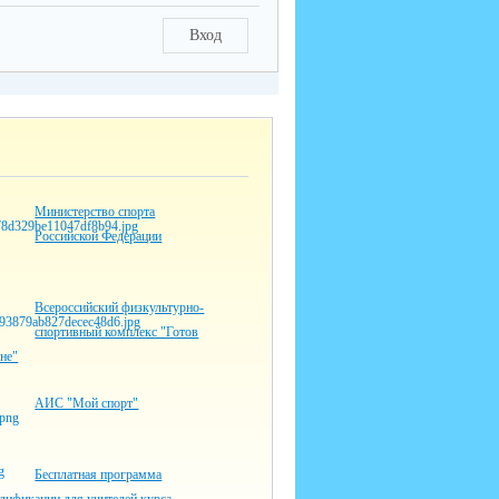
Вход
Министерство спорта
Российской Федерации
Всероссийский физкультурно-
спортивный комплекс "Готов
оне"
АИС "Мой спорт"
Бесплатная программа